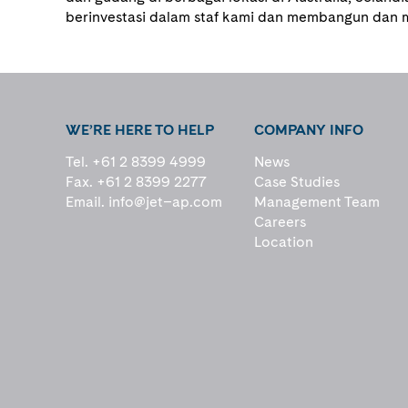
berinvestasi dalam staf kami dan membangun dan 
WE’RE HERE TO HELP
COMPANY INFO
Tel. +61 2 8399 4999
News
Fax. +61 2 8399 2277
Case Studies
Email.
info@jet–ap.com
Management Team
Careers
Location