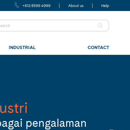
+612 8399 4999
About us
Help
INDUSTRIAL
CONTACT
ustri
bagai pengalaman